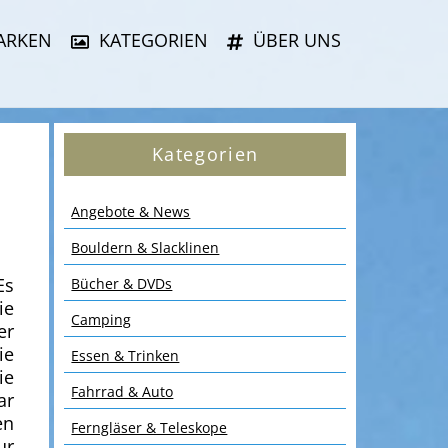
ARKEN
KATEGORIEN
ÜBER UNS
Kategorien
Angebote & News
Bouldern & Slacklinen
Es
Bücher & DVDs
ie
Camping
er
ie
Essen & Trinken
ie
Fahrrad & Auto
ar
en
Ferngläser & Teleskope
ur