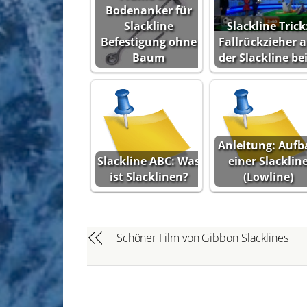
Bodenanker für
Slackline
Slackline Trick
Befestigung ohne
Fallrückzieher a
Baum
der Slackline be
Anleitung: Aufb
Slackline ABC: Was
einer Slacklin
ist Slacklinen?
(Lowline)
Schöner Film von Gibbon Slacklines