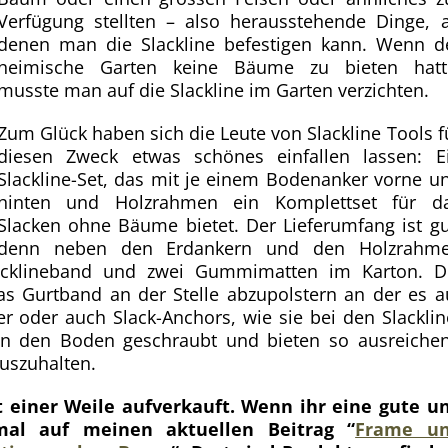
Verfügung stellten – also herausstehende Dinge, 
denen man die Slackline befestigen kann. Wenn d
heimische Garten keine Bäume zu bieten hatt
musste man auf die Slackline im Garten verzichten.
Zum Glück haben sich die Leute von Slackline Tools f
diesen Zweck etwas schönes einfallen lassen: E
Slackline-Set, das mit je einem Bodenanker vorne u
hinten und Holzrahmen ein Komplettset für d
Slacken ohne Bäume bietet. Der Lieferumfang ist gu
denn neben den Erdankern und den Holzrahm
lacklineband und zwei Gummimatten im Karton. D
s Gurtband an der Stelle abzupolstern an der es a
r oder auch Slack-Anchors, wie sie bei den Slacklin
in den Boden geschraubt und bieten so ausreiche
auszuhalten.
t einer Weile aufverkauft. Wenn ihr eine gute u
mal auf meinen aktuellen Beitrag “
Frame u