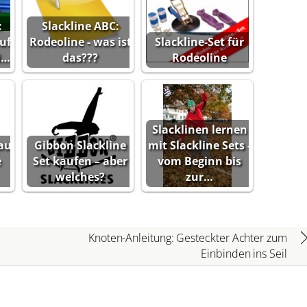
:
Slackline ABC:
uf
Rodeoline - was ist
Slackline-Set für
i…
das???
Rodeoline
Slacklinen lernen
au
Gibbon Slackline
mit Slackline Sets -
e
Set kaufen – aber
vom Beginn bis
welches?
zur…
Knoten-Anleitung: Gesteckter Achter zum
Einbinden ins Seil