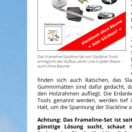
Das Frameline-Slackline-Set von Slackline-Tools
ermöglicht den Aufbau einer Line in jeder Wiese –
auch ohne Bäume!
finden sich auch Ratschen, das S
Gummimatten sind dafür gedacht, da
den Holzrahmen aufliegt. Die Erdanke
Tools genannt werden, werden tief 
Halt, um die Spannung der Slackline 
Achtung: Das Frameline-Set ist sei
günstige Lösung sucht, schaut 