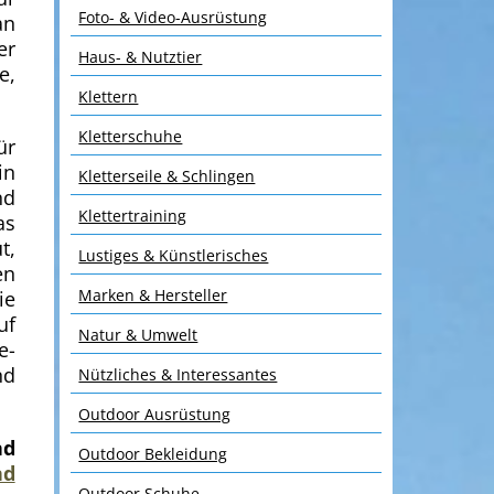
Foto- & Video-Ausrüstung
an
er
Haus- & Nutztier
e,
Klettern
Kletterschuhe
ür
in
Kletterseile & Schlingen
nd
Klettertraining
as
t,
Lustiges & Künstlerisches
en
Marken & Hersteller
ie
uf
Natur & Umwelt
e-
nd
Nützliches & Interessantes
Outdoor Ausrüstung
nd
Outdoor Bekleidung
nd
Outdoor Schuhe