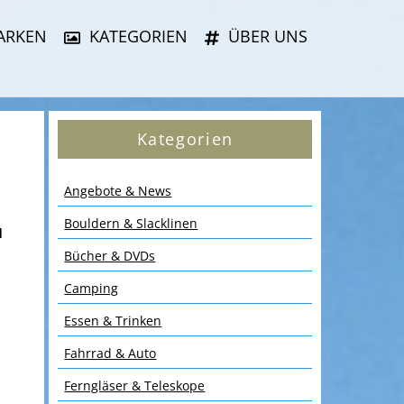
ARKEN
KATEGORIEN
ÜBER UNS
Kategorien
Angebote & News
Bouldern & Slacklinen
u
Bücher & DVDs
Camping
Essen & Trinken
Fahrrad & Auto
Ferngläser & Teleskope