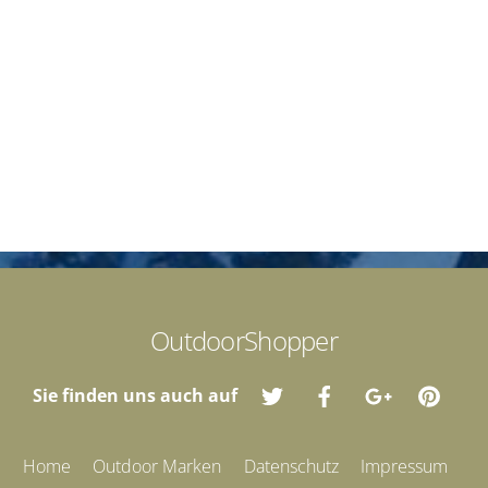
OutdoorShopper
Sie finden uns auch auf
Home
Outdoor Marken
Datenschutz
Impressum