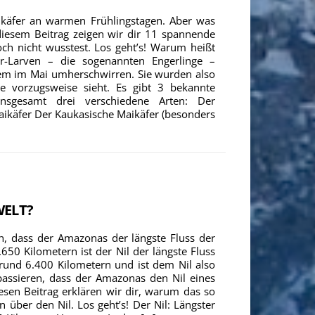
käfer an warmen Frühlingstagen. Aber was
 diesem Beitrag zeigen wir dir 11 spannende
och nicht wusstest. Los geht’s! Warum heißt
er-Larven – die sogenannten Engerlinge –
llem im Mai umherschwirren. Sie wurden also
vorzugsweise sieht. Es gibt 3 bekannte
insgesamt drei verschiedene Arten: Der
ikäfer Der Kaukasische Maikäfer (besonders
WELT?
, dass der Amazonas der längste Fluss der
.650 Kilometern ist der Nil der längste Fluss
rund 6.400 Kilometern und ist dem Nil also
 passieren, dass der Amazonas den Nil eines
esen Beitrag erklären wir dir, warum das so
n über den Nil. Los geht’s! Der Nil: Längster