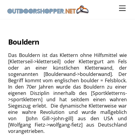
Skip
Me
to
content
Bouldern
Das Bouldern ist das Klettern ohne Hilfsmittel wie
[Kletterseil->kletterseil] oder Klettergurt am Fels
oder an einer künstlichen Kletterwand, der
sogenannten [Boulderwand->boulderwand]. Der
Begriff kommt vom englischen boulder = Felsblock.
In den 70er Jahren wurde das Bouldern zu einer
eigenen Disziplin innerhalb des [Sportkletterns-
>sportklettern] und hat seitdem einen wahren
Siegeszug erlebt. Die dynamische Kletterweise war
eine wahre Revolution und wurde maßgeblich
von [John Gill->john-gill] aus den USA und
[Wolfgang Fietz->wolfgang-fietz] aus Deutschland
vorangetrieben.