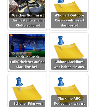
Welches Gummi ist
iPhone 5 Outdoor
das beste für meine
Case – welches ist
Kletterschuhe?
das beste?
Slackline Trick:
Fallrückzieher auf der
Gibbon Slacklines:
Slackline bei…
was halten sie aus?
Slackline ABC:
Schöner Film von
Rodeoline - was ist