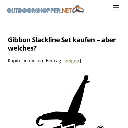
Skip
Me
to
content
Gibbon Slackline Set kaufen – aber
welches?
Kapitel in diesem Beitrag:
[
zeigen
]