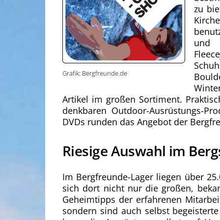
zu bi
Kirc
benut
und H
Fleec
Schuh
Grafik: Bergfreunde.de
Boulde
Winte
Artikel im großen Sortiment. Praktisc
denkbaren Outdoor-Ausrüstungs-Pro
DVDs runden das Angebot der Bergfr
Riesige Auswahl im Berg
Im Bergfreunde-Lager liegen über 25.
sich dort nicht nur die großen, be
Geheimtipps der erfahrenen Mitarbei
sondern sind auch selbst begeisterte