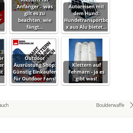
Anfänger – was
Autoreisen mit
gilt es zu
dem Hund:
r
beachten, wie
Hundetransportbo
fängt…
x aus Alu bietet…
or
Outdoor
er
Ausrüstung Shop:
Klettern auf
it
Günstig Einkaufen
Fehmarn - ja es
für Outdoor Fans!
gibt was!
 auch
Boulderwaffe