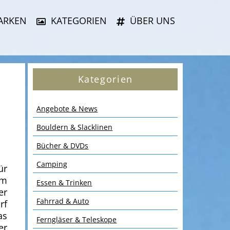
ARKEN
KATEGORIEN
ÜBER UNS
Kategorien
Angebote & News
Bouldern & Slacklinen
Bücher & DVDs
Camping
ür
em
Essen & Trinken
er
Fahrrad & Auto
rf
as
Ferngläser & Teleskope
er