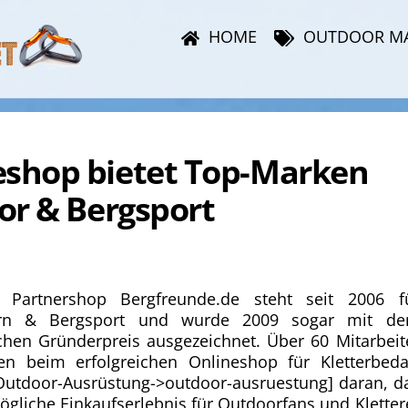
HOME
OUTDOOR M
eshop bietet Top-Marken
or & Bergsport
 Partnershop Bergfreunde.de steht seit 2006 f
ern & Bergsport und wurde 2009 sogar mit d
chen Gründerpreis ausgezeichnet. Über 60 Mitarbeit
ten beim erfolgreichen Onlineshop für Kletterbeda
Outdoor-Ausrüstung->outdoor-ausruestung] daran, d
gliche Einkaufserlebnis für Outdoorfans und Kletter