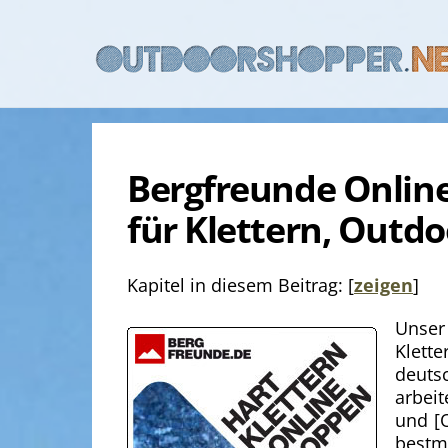
Skip
to
content
Bergfreunde Onlin
für Klettern, Outdo
Kapitel in diesem Beitrag:
[
zeigen
]
Unser
Klett
deuts
arbei
und [
bestmö