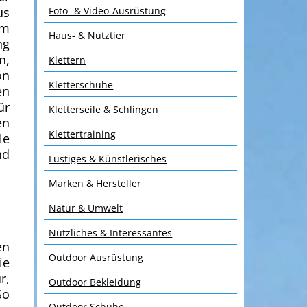
Foto- & Video-Ausrüstung
us
em
Haus- & Nutztier
ng
n,
Klettern
on
Kletterschuhe
en
ür
Kletterseile & Schlingen
en
Klettertraining
le
nd
Lustiges & Künstlerisches
Marken & Hersteller
Natur & Umwelt
Nützliches & Interessantes
en
Outdoor Ausrüstung
ie
r,
Outdoor Bekleidung
So
Outdoor Schuhe