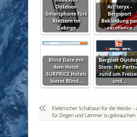
Outdoor-
Arc'teryx -
Smartphone fürs
Bergsport
Klettern im
Bekleidung pa
Gebirge
excellence
Blind Date mit
Bergzeit Outdo
dem Hotel:
Store: Ihr Partn
SURPRICE Hotels
rund um Freize
bietet Blind…
und…
Elektrischer Schafzaun für die Weide –
für Ziegen und Lämmer zu gebrauchen