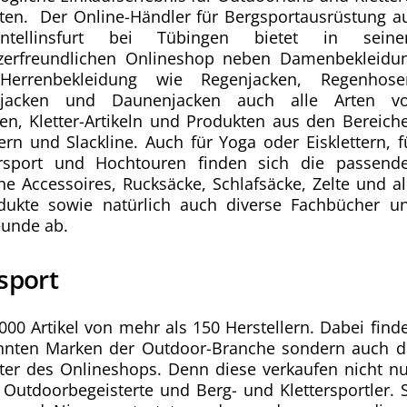
eten. Der Online-Händler für Bergsportausrüstung a
hentellinsfurt bei Tübingen bietet in sein
zerfreundlichen Onlineshop neben Damenbekleidu
errenbekleidung wie Regenjacken, Regenhose
ejacken und Daunenjacken auch alle Arten v
en, Kletter-Artikeln und Produkten aus den Bereich
rn und Slackline. Auch für Yoga oder Eisklettern, f
rsport und Hochtouren finden sich die passend
he Accessoires, Rucksäcke, Schlafsäcke, Zelte und al
dukte sowie natürlich auch diverse Fachbücher u
eunde ab.
sport
000 Artikel von mehr als 150 Herstellern. Dabei find
kannten Marken der Outdoor-Branche sondern auch d
ter des Onlineshops. Denn diese verkaufen nicht nu
 Outdoorbegeisterte und Berg- und Klettersportler. 