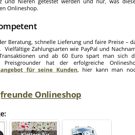
rz und Nieren getestet werden und nur, was dies
 den Onlineshop.
kompetent
 Beratung, schnelle Lieferung und faire Preise – d
e. Vielfältige Zahlungsarten wie PayPal und Nachna
 Transaktionen und ab 60 Euro spart man sich d
 Preisgrounder hat der erfolgreiche Onlinesh
isangebot für seine Kunden
, hier kann man no
freunde Onlineshop
e:
Klettern für