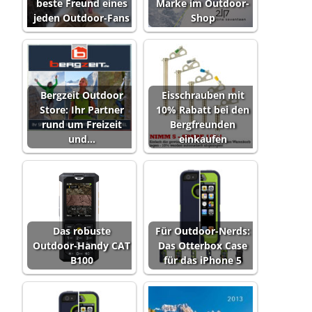
beste Freund eines
Marke im Outdoor-
jeden Outdoor-Fans
Shop
Bergzeit Outdoor
Eisschrauben mit
Store: Ihr Partner
10% Rabatt bei den
rund um Freizeit
Bergfreunden
und…
einkaufen
Das robuste
Für Outdoor-Nerds:
Outdoor-Handy CAT
Das Otterbox Case
B100
für das iPhone 5