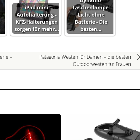
Dynamo-
iPad mini
Taschenlampe:
Autohalterung -
Licht ohne
KFZ-Halterungen
Batterie - Die
sorgen für mehr…
besten…
erie –
Patagonia Westen für Damen – die besten
Outdoorwesten für Frauen