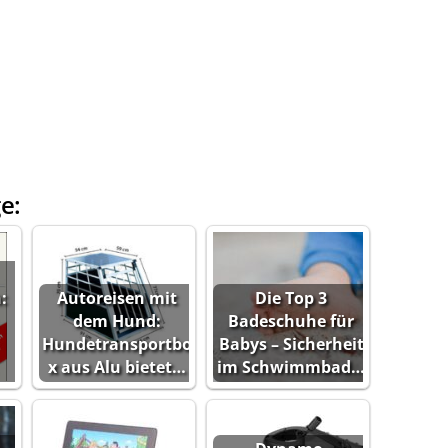
e:
:
Autoreisen mit
Die Top 3
dem Hund:
Badeschuhe für
Hundetransportbo
Babys – Sicherheit
x aus Alu bietet…
im Schwimmbad…