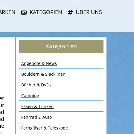
ARKEN
KATEGORIEN
ÜBER UNS
Kategorien
Angebote & News
Bouldern & Slacklinen
Bücher & DVDs
Camping
er
ür
Essen & Trinken
nd
Fahrrad & Auto
nd
ne
Ferngläser & Teleskope
n.