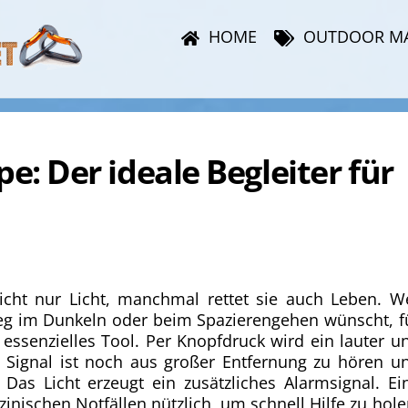
HOME
OUTDOOR M
: Der ideale Begleiter für
cht nur Licht, manchmal rettet sie auch Leben. W
eg im Dunkeln oder beim Spazierengehen wünscht, f
essenzielles Tool. Per Knopfdruck wird ein lauter u
s Signal ist noch aus großer Entfernung zu hören u
 Das Licht erzeugt ein zusätzliches Alarmsignal. Ei
nischen Notfällen nützlich, um schnell Hilfe zu hole