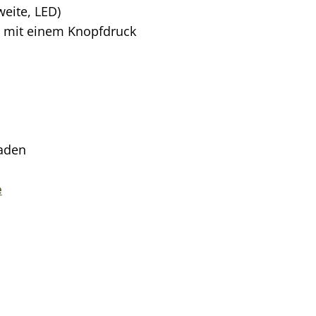
weite, LED)
B) mit einem Knopfdruck
laden
e