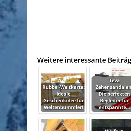
Weitere interessante Beiträg
Teva
Rubbel-Weltkarte:
Zehensandalen
Ideale
Die perfekten
Geschenkidee für
Begleiter für
Weltenbummler!
entspannte…