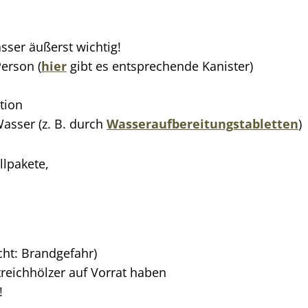
ser äußerst wichtig!
erson (
hier
gibt es entsprechende Kanister)
tion
asser (z. B. durch
Wasseraufbereitungstabletten
)
llpakete,
ht: Brandgefahr)
treichhölzer auf Vorrat haben
!