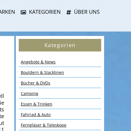
ARKEN
KATEGORIEN
ÜBER UNS
Kategorien
Angebote & News
Bouldern & Slacklinen
Bücher & DVDs
Camping
ll
ie
Essen & Trinken
ts
Fahrrad & Auto
te
ut
Ferngläser & Teleskope
11