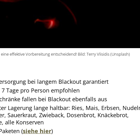
t eine effektive Vorbereitung entscheidend! Bild: Terry Vlisidis (Unsplash)
ersorgung bei langem Blackout garantiert
s 7 Tage pro Person empfohlen
hränke fallen bei Blackout ebenfalls aus
er Lagerung lange haltbar: Ries, Mais, Erbsen, Nudel
r, Sauerkraut, Zwieback, Dosenbrot, Knäckebrot,
e, alle Konserven
Paketen (
siehe hier
)