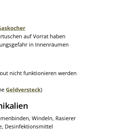
Gaskocher
artuschen auf Vorrat haben
ckungsgefahr in Innenräumen
kout nicht funktionieren werden
ehe
Geldversteck
)
ikalien
amenbinden, Windeln, Rasierer
, Desinfektionsmittel