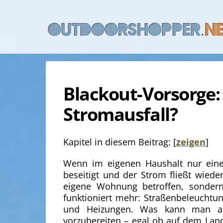
Skip
to
content
Blackout-Vorsorge: 
Stromausfall?
Kapitel in diesem Beitrag:
[
zeigen
]
Wenn im eigenen Haushalt nur eine 
beseitigt und der Strom fließt wiede
eigene Wohnung betroffen, sondern 
funktioniert mehr: Straßenbeleuchtu
und Heizungen. Was kann man als
vorzubereiten – egal ob auf dem Land 