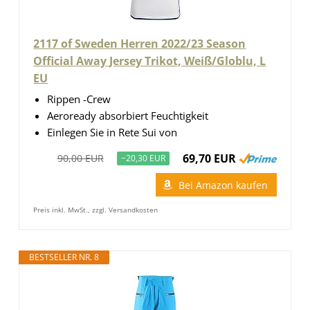
2117 of Sweden Herren 2022/23 Season
Official Away Jersey Trikot, Weiß/Globlu, L
EU
Rippen -Crew
Aeroready absorbiert Feuchtigkeit
Einlegen Sie in Rete Sui von
69,70 EUR
90,00 EUR
−20,30 EUR
Bei Amazon kaufen
Preis inkl. MwSt., zzgl. Versandkosten
BESTSELLER NR. 8