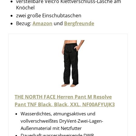
verstellbare Velcro Klettverschluss-Lasche am
Knöchel
zwei große Einschubtaschen
Bezug:
Amazon
und
Bergfreunde
THE NORTH FACE Herren Pant M Resolve
Pant TNF Black, Black, XXL, NF00AFYUJK3
Wasserdichtes, atmungsaktives und
vollverschweißtes DryVent-Zwei-Lagen-
Außenmaterial mit Netzfutter
Dauerhaft wasserabweisende DWR-