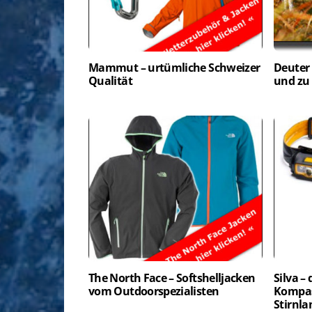
Mammut – urtümliche Schweizer
Deuter
Qualität
und zu
The North Face – Softshelljacken
Silva – 
vom Outdoorspezialisten
Kompas
Stirnl