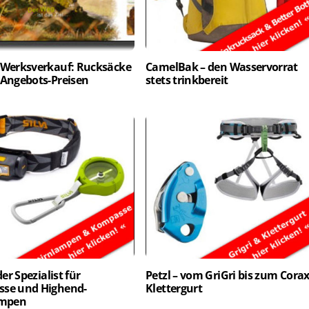
 Werksverkauf: Rucksäcke
CamelBak – den Wasservorrat
 Angebots-Preisen
stets trinkbereit
der Spezialist für
Petzl – vom GriGri bis zum Cora
se und Highend-
Klettergurt
ampen