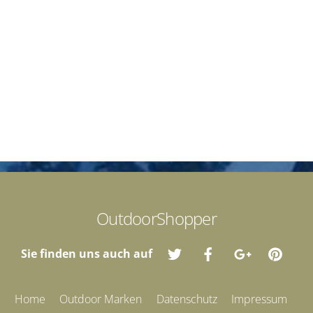
OutdoorShopper
Sie finden uns auch auf
Home
Outdoor Marken
Datenschutz
Impressum