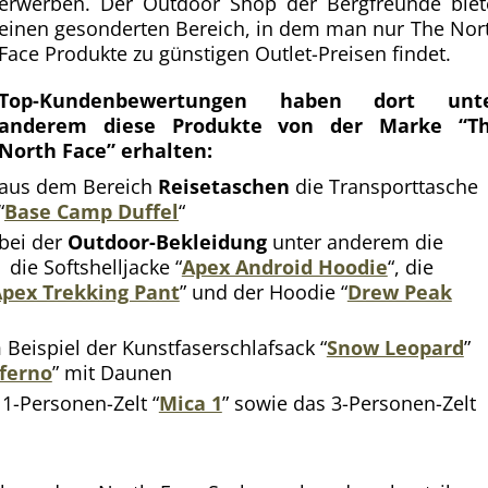
erwerben. Der Outdoor Shop der Bergfreunde biet
einen gesonderten Bereich, in dem man nur The Nor
Face Produkte zu günstigen Outlet-Preisen findet.
Top-Kundenbewertungen haben dort unt
anderem diese Produkte von der Marke “T
North Face” erhalten:
aus dem Bereich
Reisetaschen
die Transporttasche
“
Base Camp Duffel
“
bei der
Outdoor-Bekleidung
unter anderem die
, die Softshelljacke “
Apex Android Hoodie
“, die
pex Trekking Pant
” und der Hoodie “
Drew Peak
Beispiel der Kunstfaserschlafsack “
Snow Leopard
”
ferno
” mit Daunen
 1-Personen-Zelt “
Mica 1
” sowie das 3-Personen-Zelt