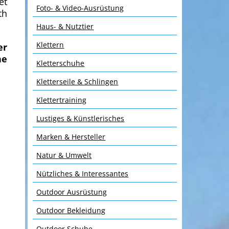
et
Foto- & Video-Ausrüstung
th
Haus- & Nutztier
Klettern
er
he
Kletterschuhe
Kletterseile & Schlingen
Klettertraining
Lustiges & Künstlerisches
Marken & Hersteller
Natur & Umwelt
Nützliches & Interessantes
Outdoor Ausrüstung
Outdoor Bekleidung
Outdoor Schuhe