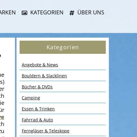
ARKEN
KATEGORIEN
ÜBER UNS
Kategorien
?
Angebote & News
he
Bouldern & Slacklinen
s)
Bücher & DVDs
er
ch
Camping
ie
Essen & Trinken
ür
ve
Fahrrad & Auto
ch
zu
Ferngläser & Teleskope