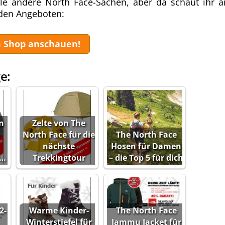
iele andere North Face-Sachen, aber da schaut ihr 
 den Angeboten:
 Shop anschauen!
e:
n
Zelte von The
h
North Face für die
The North Face
nächste
Hosen für Damen
d…
Trekkingtour
– die Top 5 für dich
2-
Warme Kinder-
The North Face
Winterstiefel für
Jammu Jacket für