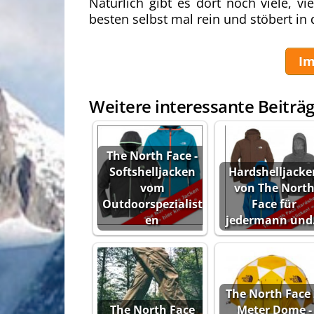
Natürlich gibt es dort noch viele, v
besten selbst mal rein und stöbert in
Im
Weitere interessante Beiträg
The North Face -
Softshelljacken
Hardshelljacke
vom
von The Nort
Outdoorspezialist
Face für
en
jedermann un
The North Face 
The North Face
Meter Dome -