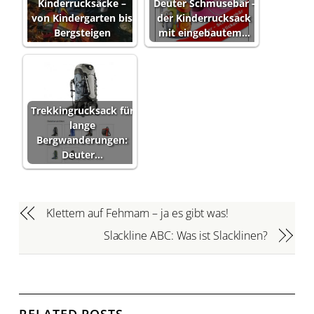
Kinderrucksäcke –
Deuter Schmusebär -
von Kindergarten bis
der Kinderrucksack
Bergsteigen
mit eingebautem…
Trekkingrucksack für
lange
Bergwanderungen:
Deuter…
Klettern auf Fehmarn – ja es gibt was!
Slackline ABC: Was ist Slacklinen?
RELATED POSTS