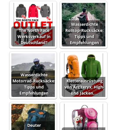
Wasserdichte
The North Face
Rolltop-Rucksäcke:
Werksverkauf in
Tipps und
Deutschland?
Empfehlungen
Wasserdichte
Motorrad-Rucksäcke:
Kletterausrüstung
Tipps und
von Arc'teryx: High-
Empfehlungen
End Jacken,…
Deuter