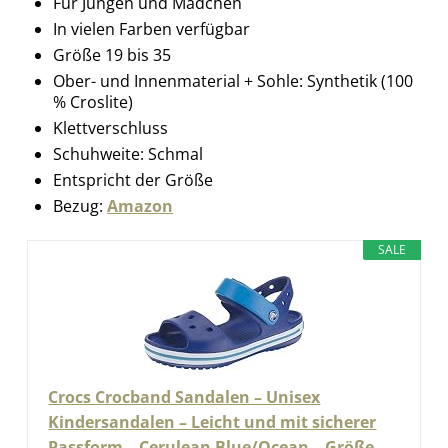
Für Jungen und Mädchen
In vielen Farben verfügbar
Größe 19 bis 35
Ober- und Innenmaterial + Sohle: Synthetik (100
% Croslite)
Klettverschluss
Schuhweite: Schmal
Entspricht der Größe
Bezug:
Amazon
SALE
Crocs Crocband Sandalen – Unisex
Kindersandalen – Leicht und mit sicherer
Passform – Cerulean Blue/Ocean – Größe