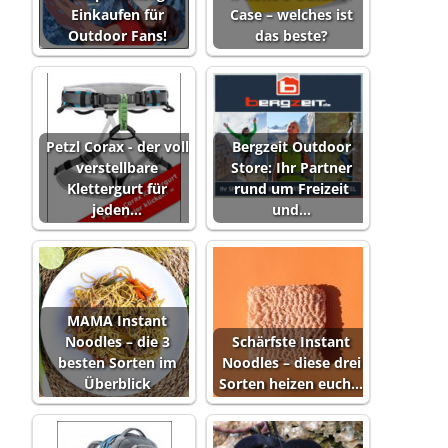
Einkaufen für
Case – welches ist
Outdoor Fans!
das beste?
Petzl Corax - der voll
Bergzeit Outdoor
verstellbare
Store: Ihr Partner
Klettergurt für
rund um Freizeit
jeden…
und…
MAMA Instant
Noodles – die 3
Schärfste Instant
besten Sorten im
Noodles – diese drei
Überblick
Sorten heizen euch…