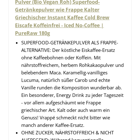
Pulver (Bio Vegan Roh) Superfood-
Getränkepulver wie Frappe Kalter
Griechischer Instant Kaffee Cold Brew
Eiscafe Koffeinfrei - Iced No-Coffee |
PureRaw 180g
SUPERFOOD-GETRÄNKEPULVER ALS FRAPPE-
ALTERNATIVE: Der köstliche Eiskaffee-Ersatz
ohne Kaffeebohnen oder Koffein. Mit
nährstoffreichem, herbem Rohkakaopulver und
belebendem Maca. Karamellig-vanilliges
Lucuma, natürlich süßer Carob und echte
Vanille runden die Komposition wunderbar ab.
Ein besonderer, Energy Drink zu jeder Tageszeit
- vor allem aufgeschäumt wie Frappe
griechischer Art. Kalt oder auch warm ein
Genuss! Vrappé schmeckt nicht bitter wie
manch anderer Kaffee-Ersatz.
OHNE ZUCKER, NÄHRSTOFFREICH & NICHT
AUFREGEND: Während konventionelle