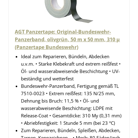
AGT Panzertape: Original-Bundeswehr-
Panzerband, olivgrün, 50 m x 50 mm, 310 µ
(Panzertape Bundeswehr)
Ideal zum Reparieren, Bündeln, Abdecken
u.v.m. • Starke Klebekraft und extrem reißfest •
Öl- und wasserabweisende Beschichtung • UV-
beständig und wetterfest
Bundeswehr-Panzerband, Fertigung gemäß TL
7510-0023 • Extrem reißfest: 135 N/25 mm,
Dehnung bis Bruch: 11,5 % • Öl- und
wasserabweisende Beschichtung: LDPE mit
Release-Coat • Gesamtdicke: 310 My (0,31 mm)
• Abriebfestigkeit: 1 Stunde 5 mm (bei 23 °C)
Zum Reparieren, Bündeln, Spleißen, Abdecken,
Tarnen, Kennzeichnen... • Mesh: 80 Fäden/inch