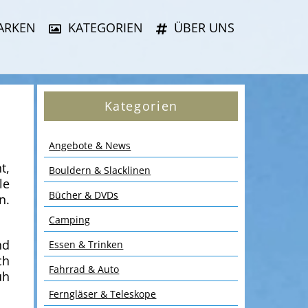
ARKEN
KATEGORIEN
ÜBER UNS
Kategorien
Angebote & News
t,
Bouldern & Slacklinen
le
Bücher & DVDs
n.
Camping
nd
Essen & Trinken
ch
Fahrrad & Auto
üh
Ferngläser & Teleskope