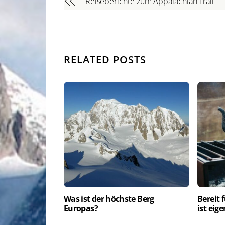
Reiseberichte zum Appalachian Trail
RELATED POSTS
Was ist der höchste Berg
Bereit 
Europas?
ist eig