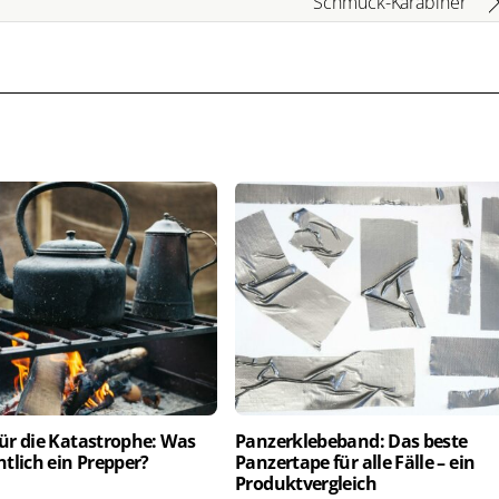
Schmuck-Karabiner
für die Katastrophe: Was
Panzerklebeband: Das beste
entlich ein Prepper?
Panzertape für alle Fälle – ein
Produktvergleich