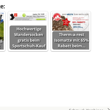
e:
Hochwertige
Wandersocken
Therm-a-rest
g
gratis beim
Isomatte mit 65%
g
Sportschuh-Kauf
Rabatt beim…