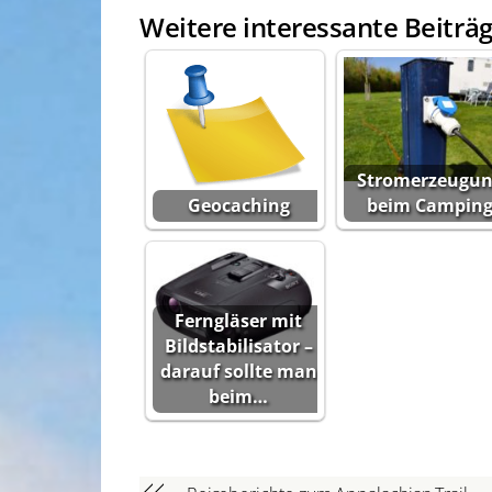
Weitere interessante Beiträg
Stromerzeugun
Geocaching
beim Campin
Ferngläser mit
Bildstabilisator –
darauf sollte man
beim…