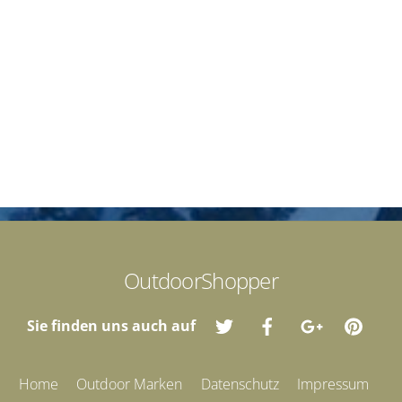
OutdoorShopper
Sie finden uns auch auf
Home
Outdoor Marken
Datenschutz
Impressum