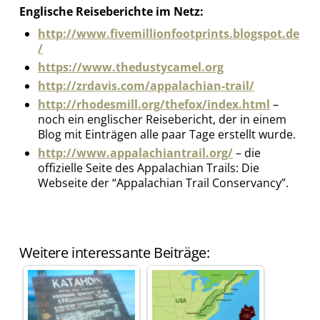
Englische Reiseberichte im Netz:
http://www.fivemillionfootprints.blogspot.de
/
https://www.thedustycamel.org
http://zrdavis.com/appalachian-trail/
http://rhodesmill.org/thefox/index.html
–
noch ein englischer Reisebericht, der in einem
Blog mit Einträgen alle paar Tage erstellt wurde.
http://www.appalachiantrail.org/
– die
offizielle Seite des Appalachian Trails: Die
Webseite der “Appalachian Trail Conservancy”.
Weitere interessante Beiträge: