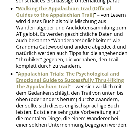
sonst hält es erstklassige Unterhaltung parat!
“
Walking the Appalachian Trail (Official
Guides to the Appalachian Trail)
” – von Lesern
wird dieses Buch als tolle Mischung aus
Wanderratgeber und Anekdotensammlung zum
AT gelobt. Es werden geschichtliche Daten und
auch bekannte “Wanderpersönlichkeiten” wie
Grandma Gatewood und andere abgedeckt und
natürlich werden auch Tipps für die angehenden
“Thruhiker” gegeben, die vorhaben, den Trail
komplett durch zu wandern.
“
Appalachian Trials: The Psychological and
Emotional Guide to Successfully Thru-Hiking
The Appalachian Trail
” – wer sich wirklich mit
dem Gedanken schlägt, den Trail von unten bis
oben (oder anders herum) durchzuwandern,
der sollte sich dieses englischsprachige Buch
leisten. Es ist eine sehr gute Vorbereitung auf
die mentalen Dinge, die einem Wanderer bei
einer solchen Unternehmung begegnen werden.