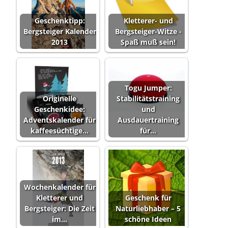
Geschenktipp:
Kletterer- und
Bergsteiger Kalender
Bergsteiger-Witze -
2013
Spaß muß sein!
Togu Jumper:
Originelle
Stabilitätstraining
Geschenkidee:
und
Adventskalender für
Ausdauertraining
kaffeesüchtige…
für…
Wochenkalender für
Kletterer und
Geschenk für
Bergsteiger: Die Zeit
Naturliebhaber – 5
im…
schöne Ideen