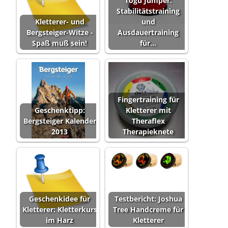
Togu Jumper:
Stabilitätstraining
Kletterer- und
und
Bergsteiger-Witze -
Ausdauertraining
Spaß muß sein!
für…
Fingertraining für
Geschenktipp:
Kletterer mit
Bergsteiger Kalender
Theraflex
2013
Therapieknete
Geschenkidee für
Testbericht: Joshua
Kletterer: Kletterkurs
Tree Handcreme für
im Harz
Kletterer