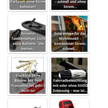
Partyzelt ohne Strom
– schnell und ohne
beheizen?
Strom…
Dynamo-
Solaranlage für das
Taschenlampe: Licht
Wohnmobil –
ohne Batterie - Die
kostenloser Strom,
besten…
schnell…
Slackline ohne
Bäume: Mit dem
Fahrradbeleuchtung
Frameline Set geht's
mit oder ohne StVZO
auch so!
Zulassung – was ist…