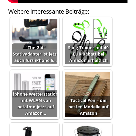
Weitere interessante Beiträge:
"The Glif"
Sling Trainer mit 40
Stativadapter ist jetzt
EUR Rabatt bei
auch fürs iPhone 5…
Amazon erhältlich
iphone Wetterstation
mit WLAN von
Tactical Pen – die
netatmo jetzt auf
besten Modelle auf
Amazon…
Amazon