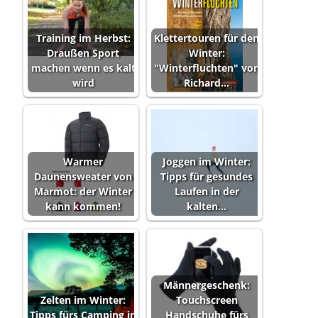
Training im Herbst:
Klettertouren für den
Draußen Sport
Winter:
machen wenn es kalt
"Winterfluchten" von
wird
Richard…
Warmer
Joggen im Winter:
Daunensweater von
Tipps für gesundes
Marmot: der Winter
Laufen in der
kann kommen!
kalten…
Männergeschenk:
Zelten im Winter:
Touchscreen
Tipps fürs Camping in
Handschuhe fürs