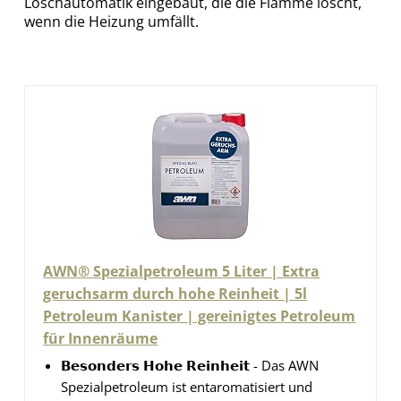
Löschautomatik eingebaut, die die Flamme löscht,
wenn die Heizung umfällt.
AWN® Spezialpetroleum 5 Liter | Extra
geruchsarm durch hohe Reinheit | 5l
Petroleum Kanister | gereinigtes Petroleum
für Innenräume
𝗕𝗲𝘀𝗼𝗻𝗱𝗲𝗿𝘀 𝗛𝗼𝗵𝗲 𝗥𝗲𝗶𝗻𝗵𝗲𝗶𝘁 - Das AWN
Spezialpetroleum ist entaromatisiert und