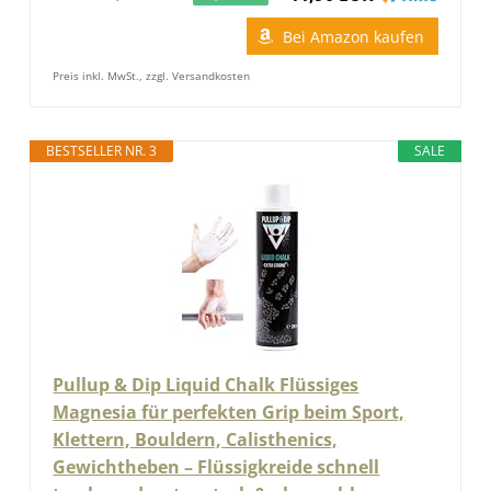
Bei Amazon kaufen
Preis inkl. MwSt., zzgl. Versandkosten
BESTSELLER NR. 3
SALE
Pullup & Dip Liquid Chalk Flüssiges
Magnesia für perfekten Grip beim Sport,
Klettern, Bouldern, Calisthenics,
Gewichtheben – Flüssigkreide schnell