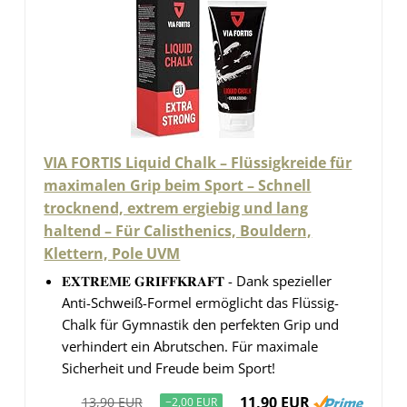
VIA FORTIS Liquid Chalk – Flüssigkreide für
maximalen Grip beim Sport – Schnell
trocknend, extrem ergiebig und lang
haltend – Für Calisthenics, Bouldern,
Klettern, Pole UVM
𝐄𝐗𝐓𝐑𝐄𝐌𝐄 𝐆𝐑𝐈𝐅𝐅𝐊𝐑𝐀𝐅𝐓 - Dank spezieller
Anti-Schweiß-Formel ermöglicht das Flüssig-
Chalk für Gymnastik den perfekten Grip und
verhindert ein Abrutschen. Für maximale
Sicherheit und Freude beim Sport!
11,90 EUR
13,90 EUR
−2,00 EUR