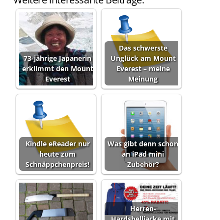
Das schwerste
73-jährige Japanerin
Unglück am Mount
erklimmt den Mount
Everest – meine
Everest
Meinung
Kindle eReader nur
Was gibt denn schon
heute zum
an iPad mini
Schnäppchenpreis!
Zubehör?
Herren-
Hardshelljacke mit