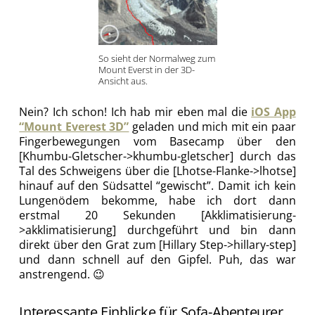
So sieht der Normalweg zum
Mount Everst in der 3D-
Ansicht aus.
Nein? Ich schon! Ich hab mir eben mal die
iOS App
“Mount Everest 3D”
geladen und mich mit ein paar
Fingerbewegungen vom Basecamp über den
[Khumbu-Gletscher->khumbu-gletscher] durch das
Tal des Schweigens über die [Lhotse-Flanke->lhotse]
hinauf auf den Südsattel “gewischt”. Damit ich kein
Lungenödem bekomme, habe ich dort dann
erstmal 20 Sekunden [Akklimatisierung-
>akklimatisierung] durchgeführt und bin dann
direkt über den Grat zum [Hillary Step->hillary-step]
und dann schnell auf den Gipfel. Puh, das war
anstrengend. 😉
Interessante Einblicke für Sofa-Abenteurer