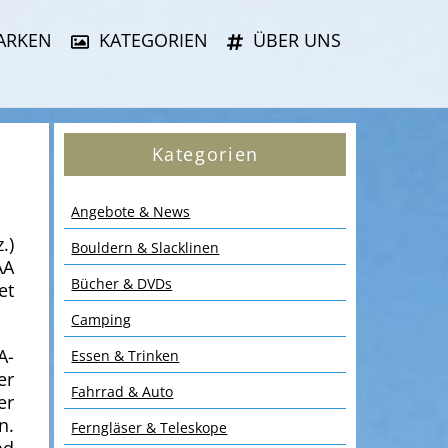
ARKEN
KATEGORIEN
ÜBER UNS
Kategorien
Angebote & News
.)
Bouldern & Slacklinen
AA
Bücher & DVDs
et
Camping
A-
Essen & Trinken
er
Fahrrad & Auto
er
n.
Ferngläser & Teleskope