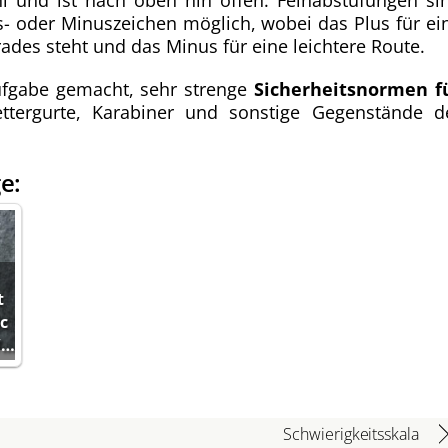
hl und ist nach oben hin offen. Feinabstufungen si
- oder Minuszeichen möglich, wobei das Plus für ei
ades steht und das Minus für eine leichtere Route.
ufgabe gemacht, sehr strenge
Sicherheitsnormen f
ettergurte, Karabiner und sonstige Gegenstände d
e:
t
ic
/…
Schwierigkeitsskala