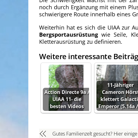
Die Schwierigkeit wächst mit der Za
noch durch Ergänzung mit einem Plus
schwierigere Route innerhalb eines Gr
Weiterhin hat es sich die UIAA zur A
Bergsportausrüstung
wie Seile, Kl
Kletterausrüstung zu definieren.
Weitere interessante Beiträg
11-Jähriger
Action Directe 9a /
Cameron Hörs
UIAA 11- die
klettert Galact
besten Videos
Emperor (5.14a 
Gutes Familienzelt gesucht? Hier einige