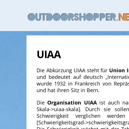
Skip
to
content
UIAA
Die Abkürzung UIAA steht für
Union I
und bedeutet auf deutsch „Internat
wurde 1932 in Frankreich von Repräs
und hat ihren Sitz in Bern.
Die
Organisation UIAA
ist auch nam
Skala->uiaa-skala]. Durch sie soll
Schwierigkeit verglichen werd
[Schwierigkeitsgrad->schwierigkeits