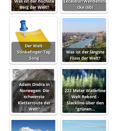
Was ist der höchste
Excalibur/Wendenstö
Berg der Welt?
cke (6b)
Der Welt-
Stinkefinger-Tag-
Was ist der längste
Song
Fluss der Welt?
Adam Ondra in
Norwegen: Die
222 Meter Waterline
schwerste
Welt Rekord -
Kletterroute der
Slackline über den
Welt?
"grünen…