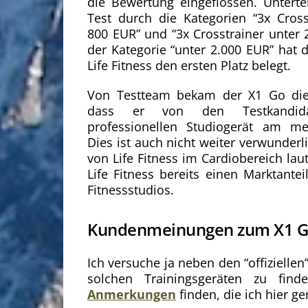
die Bewertung eingeflossen. Unterte
Test durch die Kategorien “3x Cross
800 EUR” und “3x Crosstrainer unter 
der Kategorie “unter 2.000 EUR” hat 
Life Fitness den ersten Platz belegt.
Von Testteam bekam der X1 Go di
dass er von den Testkandid
professionellen Studiogerät am me
Dies ist auch nicht weiter verwunderl
von Life Fitness im Cardiobereich la
Life Fitness bereits einen Marktante
Fitnessstudios.
Kundenmeinungen zum X1 Go
Ich versuche ja neben den “offiziell
solchen Trainingsgeräten zu fi
Anmerkungen
finden, die ich hier g