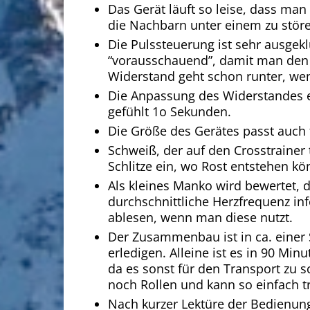
Das Gerät läuft so leise, dass man
die Nachbarn unter einem zu stör
Die Pulssteuerung ist sehr ausgek
“vorausschauend”, damit man den Zi
Widerstand geht schon runter, wen
Die Anpassung des Widerstandes e
gefühlt 1o Sekunden.
Die Größe des Gerätes passt auch 
Schweiß, der auf den Crosstrainer t
Schlitze ein, wo Rost entstehen kö
Als kleines Manko wird bewertet, 
durchschnittliche Herzfrequenz in
ablesen, wenn man diese nutzt.
Der Zusammenbau ist in ca. einer 
erledigen. Alleine ist es in 90 Minu
da es sonst für den Transport zu s
noch Rollen und kann so einfach t
Nach kurzer Lektüre der Bedienung