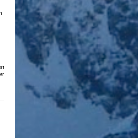
n
en
er