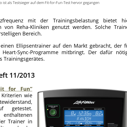
Go ist als Testsieger auf dem Fit-for-Fun-Test hervor gegangen
frequenz mit der Trainingsbelastung bietet hi
ch von Reha-Kliniken genutzt werden. Solche Train
stelligen Bereich.
einen Ellipsentrainer auf den Markt gebracht, der f
 Heart-Sync-Programme mitbringt. Der dafür nöti
s Trainingsgerätes.
Heft 11/2013
it for Fun”
Kriterien wie
iderstand,
f getestet.
nthaltenen
er Trainer in