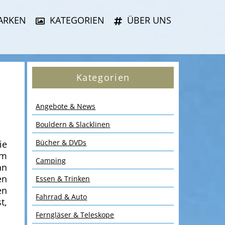
ARKEN
KATEGORIEN
ÜBER UNS
Kategorien
Angebote & News
Bouldern & Slacklinen
Bücher & DVDs
ie
em
Camping
an
en
Essen & Trinken
en
Fahrrad & Auto
t,
Ferngläser & Teleskope