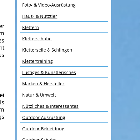
Foto- & Video-Ausrüstung
Haus- & Nutztier
er
Klettern
im
Kletterschuhe
es
ht
Kletterseile & Schlingen
us
Klettertraining
Lustiges & Künstlerisches
Marken & Hersteller
ei
Natur & Umwelt
ls
Nützliches & Interessantes
um
gs
Outdoor Ausrüstung
Outdoor Bekleidung
Outdoor Schuhe