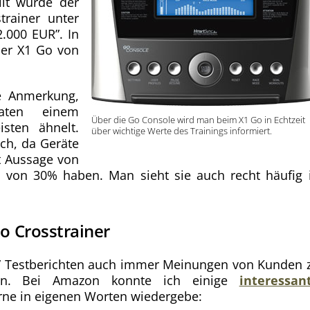
ilt wurde der
trainer unter
2.000 EUR”. In
der X1 Go von
e Anmerkung,
aten einem
Über die Go Console wird man beim X1 Go in Echtzeit
isten ähnelt.
über wichtige Werte des Trainings informiert.
ich, da Geräte
ut Aussage von
il von 30% haben. Man sieht sie auch recht häufig 
 Crosstrainer
en” Testberichten auch immer Meinungen von Kunden 
nden. Bei Amazon konnte ich einige
interessan
erne in eigenen Worten wiedergebe: