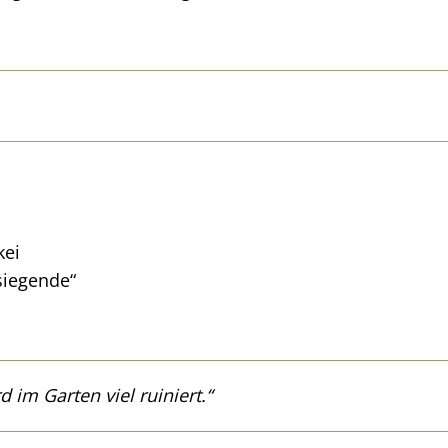
kei
siegende“
d im Garten viel ruiniert.“