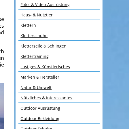
Foto- & Video-Ausrüstung
Haus- & Nutztier
se
es
Klettern
nd
Kletterschuhe
Kletterseile & Schlingen
ch
Klettertraining
en
ie
Lustiges & Künstlerisches
Marken & Hersteller
Natur & Umwelt
Nützliches & Interessantes
Outdoor Ausrüstung
Outdoor Bekleidung
Outdoor Schuhe