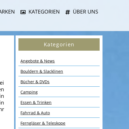
ARKEN
KATEGORIEN
ÜBER UNS
Kategorien
Angebote & News
Bouldern & Slacklinen
Bücher & DVDs
ei
en
Camping
in
in
Essen & Trinken
hr
Fahrrad & Auto
Ferngläser & Teleskope