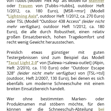
von Tubbs (Modell “Flex Alp” als Modell für
Männer
oder
Frauen
von [Tubbs->tubbs], outdoor Heft
1/2012, ca. 180 Euro), [MSR->msr] (Modell
“
Lightning Axis
“, outdoor Heft 1/2012, ca. 270 Euro)
oder TSL (Modell “Outdoor 438 Access”
(leider nicht
mehr verfügbar)
, outdoor Heft 1/2012, ca. 180
Euro), die alle durch Robustheit, einen relativ
großen Einsatzbereich, hohen Tragekomfort und
recht wenig Gewicht herausstechen.
Preislich etwas günstiger mit guten
Testergebnissen sind zum Beispiel das Modell
“
Tacul Light 2.0
” von [Salewa->salewa-outlet] (Alpin,
Heft 2/2010, ca. 110 Euro) oder “Outdoor Escape
328”
(leider nicht mehr verfügbar)
von [TSL->tsl]
(outdoor, Heft 2/2007, 130 Euro), bei denen es sich
ebenfalls um moderne Schneeschuhe mit einem
breiten Einsatzbereich handelt.
Wer ohne bestimmten Marken- oder
Produktnamen mal stöbern möchte, für den
können wir die Schneeschuh-Abteilung
bei