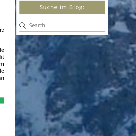
Suche im Blog:
rz
le
it
um
le
nn