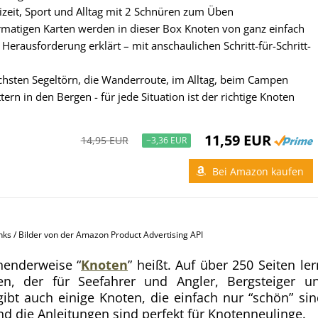
izeit, Sport und Alltag mit 2 Schnüren zum Üben
rmatigen Karten werden in dieser Box Knoten von ganz einfach
 Herausforderung erklärt – mit anschaulichen Schritt-für-Schritt-
chsten Segeltörn, die Wanderroute, im Alltag, beim Campen
tern in den Bergen - für jede Situation ist der richtige Knoten
11,59 EUR
14,95 EUR
−3,36 EUR
Bei Amazon kaufen
inks / Bilder von der Amazon Product Advertising API
nenderweise “
Knoten
” heißt. Auf über 250 Seiten ler
n, der für Seefahrer und Angler, Bergsteiger u
gibt auch einige Knoten, die einfach nur “schön” sin
und die Anleitungen sind perfekt für Knotenneulinge.