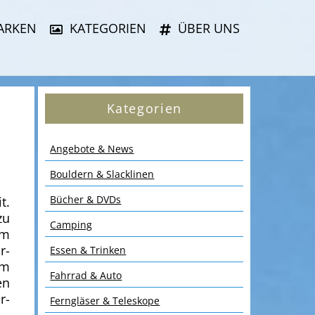
ARKEN
KATEGORIEN
ÜBER UNS
Kategorien
Angebote & News
Bouldern & Slacklinen
Bücher & DVDs
t.
zu
Camping
im
r-
Essen & Trinken
im
Fahrrad & Auto
en
r-
Ferngläser & Teleskope