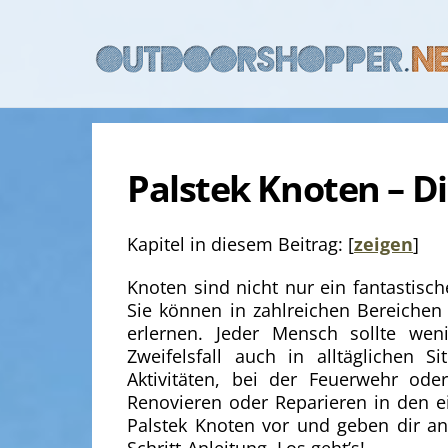
Skip
to
content
Palstek Knoten – D
Kapitel in diesem Beitrag:
[
zeigen
]
Knoten sind nicht nur ein fantastisc
Sie können in zahlreichen Bereiche
erlernen. Jeder Mensch sollte we
Zweifelsfall auch in alltäglichen 
Aktivitäten, bei der Feuerwehr od
Renovieren oder Reparieren in den ei
Palstek Knoten vor und geben dir an