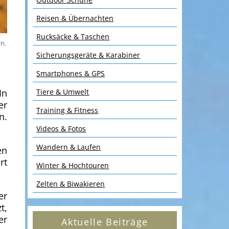
Reisen & Übernachten
Rucksäcke & Taschen
n.
Sicherungsgeräte & Karabiner
Smartphones & GPS
Tiere & Umwelt
In
er
Training & Fitness
n.
Videos & Fotos
Wandern & Laufen
en
rt
Winter & Hochtouren
Zelten & Biwakieren
er
t,
er
Aktuelle Beiträge