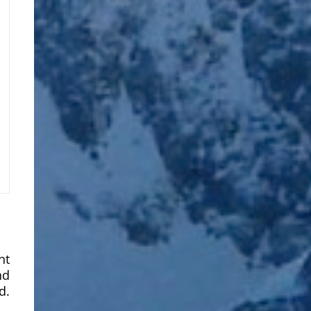
nt
nd
d.