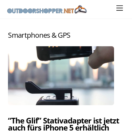
Skip
Me
to
content
Smartphones & GPS
“The Glif” Stativadapter ist jetzt
auch fürs iPhone 5 erhältlich