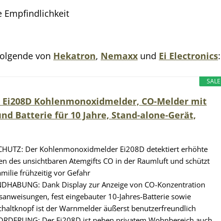
 Empfindlichkeit
 folgende von
Hekatron
,
Nemaxx
und
Ei Electronics
:
SALE
cs Ei208D Kohlenmonoxidmelder, CO-Melder mit
nd Batterie für 10 Jahre, Stand-alone-Gerät,
HUTZ: Der Kohlenmonoxidmelder Ei208D detektiert erhöhte
en des unsichtbaren Atemgifts CO in der Raumluft und schützt
amilie frühzeitig vor Gefahr
DHABUNG: Dank Display zur Anzeige von CO-Konzentration
anweisungen, fest eingebauter 10-Jahres-Batterie sowie
haltknopf ist der Warnmelder äußerst benutzerfreundlich
ORDERUNG: Der Ei208D ist neben privatem Wohnbereich auch