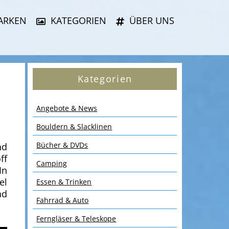
ARKEN
KATEGORIEN
ÜBER UNS
Kategorien
Angebote & News
Bouldern & Slacklinen
Bücher & DVDs
nd
ff
Camping
In
el
Essen & Trinken
nd
Fahrrad & Auto
Ferngläser & Teleskope