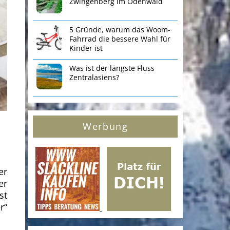
Zwingenberg im Odenwald
5 Gründe, warum das Woom-
Fahrrad die bessere Wahl für
Kinder ist
Was ist der längste Fluss
Zentralasiens?
Werbung
er
er
st
r“