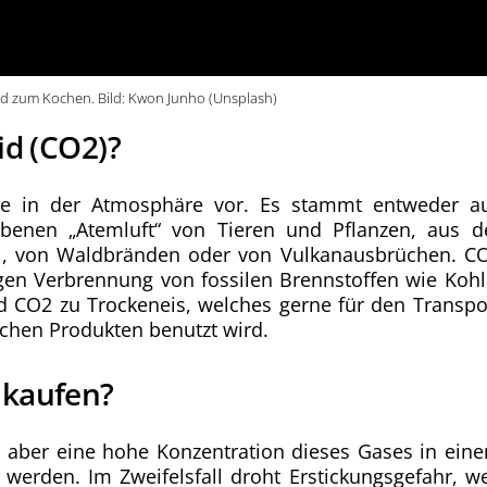
rd zum Kochen. Bild: Kwon Junho (Unsplash)
id (CO2)?
se in der Atmosphäre vor. Es stammt entweder a
benen „Atemluft“ von Tieren und Pflanzen, aus d
l, von Waldbränden oder von Vulkanausbrüchen. C
igen Verbrennung von fossilen Brennstoffen wie Kohl
rd CO2 zu Trockeneis, welches gerne für den Transpo
chen Produkten benutzt wird.
 kaufen?
, aber eine hohe Konzentration dieses Gases in ein
erden. Im Zweifelsfall droht Erstickungsgefahr, we