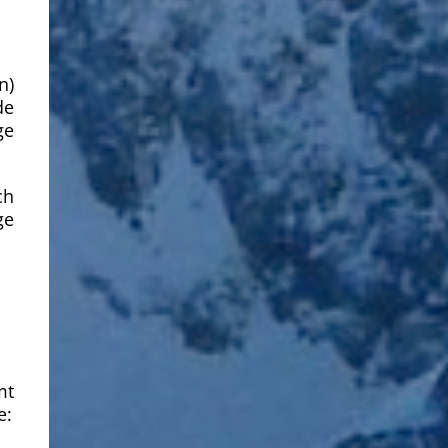
n)
de
ge
ch
ge
mt
e: