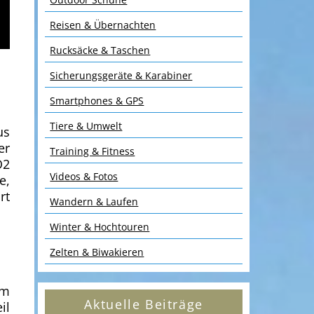
Reisen & Übernachten
Rucksäcke & Taschen
Sicherungsgeräte & Karabiner
Smartphones & GPS
Tiere & Umwelt
us
er
Training & Fitness
O2
Videos & Fotos
e,
rt
Wandern & Laufen
Winter & Hochtouren
Zelten & Biwakieren
em
Aktuelle Beiträge
il