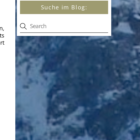
Suche im Blog:
n,
ts
rt