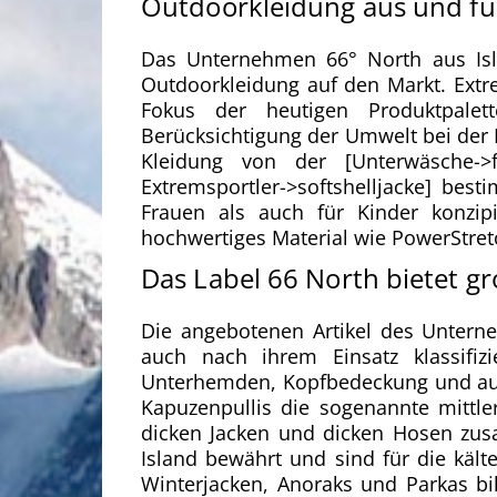
Outdoorkleidung aus und für
Das Unternehmen 66° North aus Is
Outdoorkleidung auf den Markt. Extre
Fokus der heutigen Produktpalet
Berücksichtigung der Umwelt bei der 
Kleidung von der [Unterwäsche->f
Extremsportler->softshelljacke] be
Frauen als auch für Kinder konzipi
hochwertiges Material wie PowerStretc
Das Label 66 North bietet g
Die angebotenen Artikel des Untern
auch nach ihrem Einsatz klassifiz
Unterhemden, Kopfbedeckung und auc
Kapuzenpullis die sogenannte mittler
dicken Jacken und dicken Hosen zusa
Island bewährt und sind für die kält
Winterjacken, Anoraks und Parkas bi