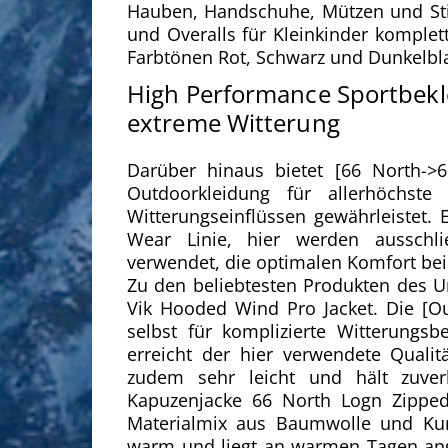
Hauben, Handschuhe, Mützen und St
und Overalls für Kleinkinder komplett
Farbtönen Rot, Schwarz und Dunkelbl
High Performance Sportbekl
extreme Witterung
Darüber hinaus bietet [66 North->6
Outdoorkleidung für allerhöchst
Witterungseinflüssen gewährleistet. 
Wear Linie, hier werden ausschlie
verwendet, die optimalen Komfort bei
Zu den beliebtesten Produkten des Un
Vik Hooded Wind Pro Jacket. Die [Out
selbst für komplizierte Witterungsb
erreicht der hier verwendete Qualit
zudem sehr leicht und hält zuver
Kapuzenjacke 66 North Logn Zippe
Materialmix aus Baumwolle und Kuns
warm und liegt an warmen Tagen ang