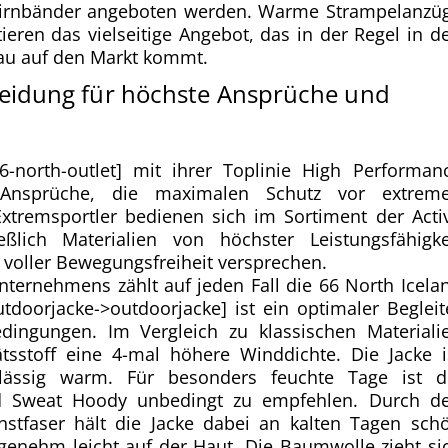
irnbänder angeboten werden. Warme Strampelanzü
ieren das vielseitige Angebot, das in der Regel in d
au auf den Markt kommt.
eidung für höchste Ansprüche und
6-north-outlet] mit ihrer Toplinie High Performan
e Ansprüche, die maximalen Schutz vor extrem
Extremsportler bedienen sich im Sortiment der Acti
ßlich Materialien von höchster Leistungsfähigke
 voller Bewegungsfreiheit versprechen.
ternehmens zählt auf jeden Fall die 66 North Icela
doorjacke->outdoorjacke] ist ein optimaler Begleit
edingungen. Im Vergleich zu klassischen Materiali
ätsstoff eine 4-mal höhere Winddichte. Die Jacke i
lässig warm. Für besonders feuchte Tage ist d
d Sweat Hoody unbedingt zu empfehlen. Durch d
tfaser hält die Jacke dabei an kalten Tagen sch
enehm leicht auf der Haut. Die Baumwolle zieht si