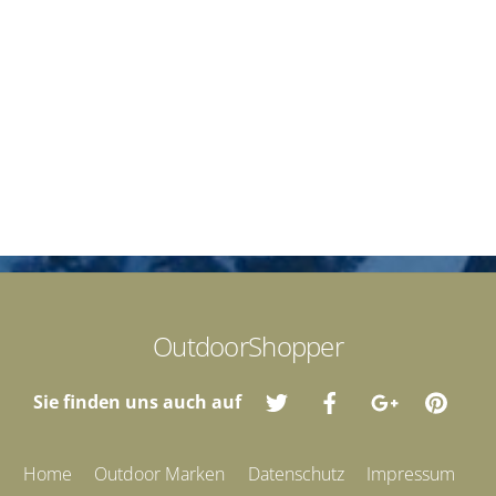
OutdoorShopper
Sie finden uns auch auf
Home
Outdoor Marken
Datenschutz
Impressum