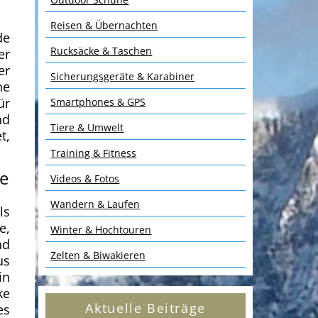
Reisen & Übernachten
de
Rucksäcke & Taschen
er
er
Sicherungsgeräte & Karabiner
he
ür
Smartphones & GPS
nd
Tiere & Umwelt
t,
Training & Fitness
ge
Videos & Fotos
Wandern & Laufen
ls
e,
Winter & Hochtouren
nd
Zelten & Biwakieren
us
in
ke
Aktuelle Beiträge
es