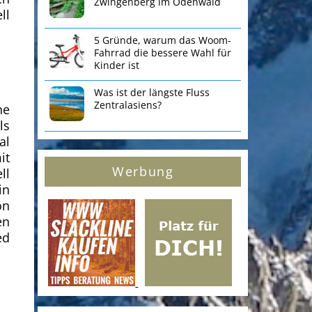
Zwingenberg im Odenwald
ll
5 Gründe, warum das Woom-
Fahrrad die bessere Wahl für
Kinder ist
Was ist der längste Fluss
Zentralasiens?
ne
ls
al
it
Werbung
ll
in
on
en
ed