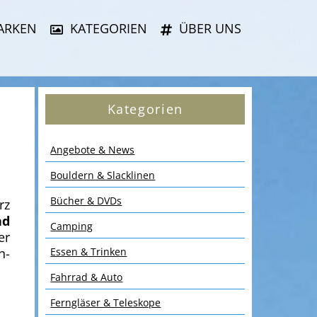
ARKEN
KATEGORIEN
ÜBER UNS
Kategorien
Angebote & News
Bouldern & Slacklinen
Bücher & DVDs
rz
nd
Camping
er
n-
Essen & Trinken
Fahrrad & Auto
Ferngläser & Teleskope