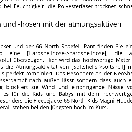
ei Feuchtigkeit, die Polyesterfaser trocknet schne
n und -hosen mit der atmungsaktiven
acket und der 66 North Snaefell Pant finden Sie ei
und eine [Hardshellhose->hardshellhose], die a
solut überzeugen. Hier wird das hochwertige Materi
 die Atmungsaktivität von [Softshells->softshell] m
ls perfekt kombiniert. Das Besondere an der NeoShe
asserdampf nach außen lässt sondern dass auch e
eitig blockiert sie Wind und eindringende Nässe v
rd es für die Kids und Babys mit dem hochwertig
Besonders die Fleecejacke 66 North Kids Magni Hood
erall stehen bei den Jüngsten hoch im Kurs.