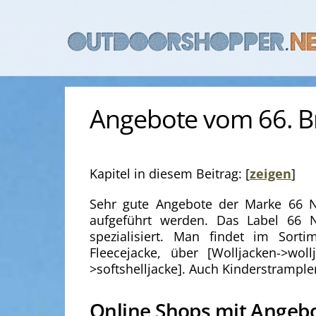
Skip
to
content
Angebote vom 66. B
Kapitel in diesem Beitrag:
[
zeigen
]
Sehr gute Angebote der Marke 66 No
aufgeführt werden. Das Label 66 
spezialisiert. Man findet im Sorti
Fleecejacke, über [Wolljacken->wol
>softshelljacke]. Auch Kinderstrample
Online Shops mit Angeb