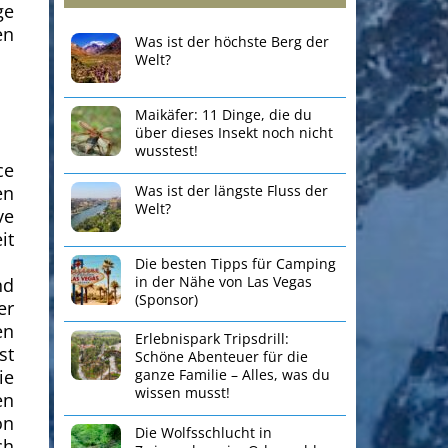
ge
en
Was ist der höchste Berg der
Welt?
Maikäfer: 11 Dinge, die du
über dieses Insekt noch nicht
wusstest!
ce
Was ist der längste Fluss der
en
Welt?
ve
it
Die besten Tipps für Camping
in der Nähe von Las Vegas
nd
(Sponsor)
er
en
Erlebnispark Tripsdrill:
st
Schöne Abenteuer für die
ie
ganze Familie – Alles, was du
wissen musst!
en
ön
Die Wolfsschlucht in
ch