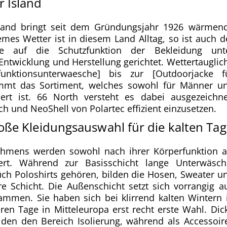
 Island
land bringt seit dem Gründungsjahr 1926 wärmen
mes Wetter ist in diesem Land Alltag, so ist auch d
te auf die Schutzfunktion der Bekleidung unt
Entwicklung und Herstellung gerichtet. Wettertauglic
unktionsunterwaesche] bis zur [Outdoorjacke f
stimmt das Sortiment, welches sowohl für Männer u
ert ist. 66 North versteht es dabei ausgezeichne
h und NeoShell von Polartec effizient einzusetzen.
roße Kleidungsauswahl für die kalten Ta
ehmens werden sowohl nach ihrer Körperfunktion a
iert. Während zur Basisschicht lange Unterwäsch
h Poloshirts gehören, bilden die Hosen, Sweater u
e Schicht. Die Außenschicht setzt sich vorrangig a
mmen. Sie haben sich bei klirrend kalten Wintern 
eren Tage in Mitteleuropa erst recht erste Wahl. Dic
lden den Bereich Isolierung, während als Accessoir