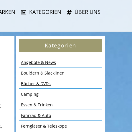
ARKEN
KATEGORIEN
ÜBER UNS
Kategorien
Angebote & News
Bouldern & Slacklinen
Bücher & DVDs
Camping
t
Essen & Trinken
Fahrrad & Auto
,
Ferngläser & Teleskope