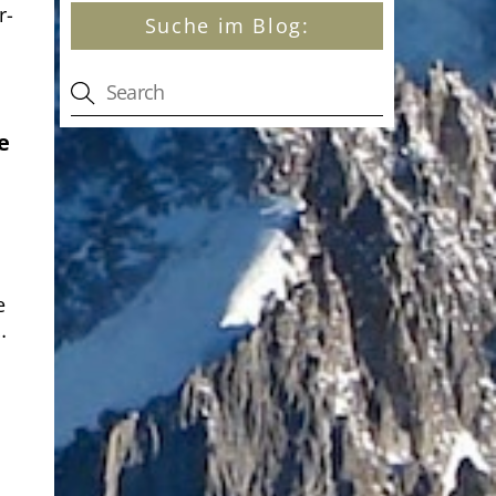
r-
Suche im Blog:
e
e
…